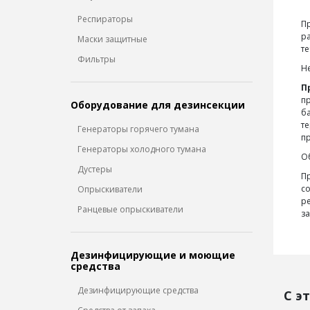
Респираторы
Пр
ра
Маски защитные
те
Фильтры
Н
П
пр
Оборудование для дезинсекции
ба
те
Генераторы горячего тумана
пр
Генераторы холодного тумана
Об
Дустеры
Пр
со
Опрыскиватели
ре
Ранцевые опрыскиватели
за
Дезинфицирующие и моющие
средства
Дезинфицирующие средства
С э