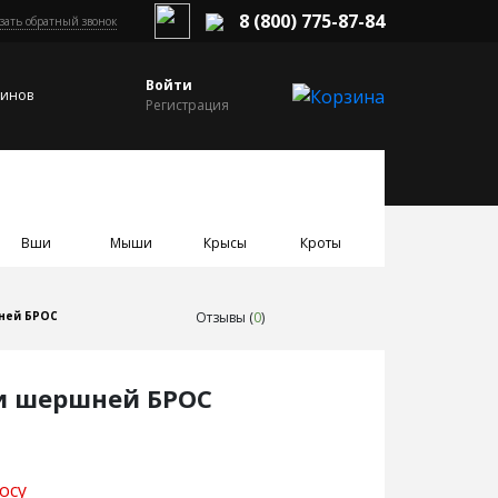
8 (800) 775-87-84
зать обратный звонок
Войти
зинов
Регистрация
Вши
Мыши
Крысы
Кроты
Отзывы (
0
)
ней БРОС
 и шершней БРОС
осу