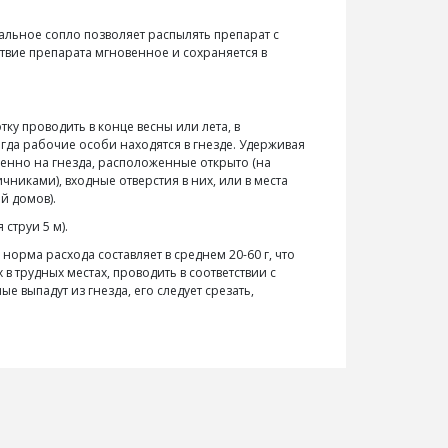
льное сопло позволяет распылять препарат с
твие препарата мгновенное и сохраняется в
у проводить в конце весны или лета, в
огда рабочие особи находятся в гнезде. Удерживая
енно на гнезда, расположенные открыто (на
чниками), входные отверстия в них, или в места
й домов).
струи 5 м).
орма расхода составляет в среднем 20-60 г, что
 трудных местах, проводить в соответствии с
е выпадут из гнезда, его следует срезать,