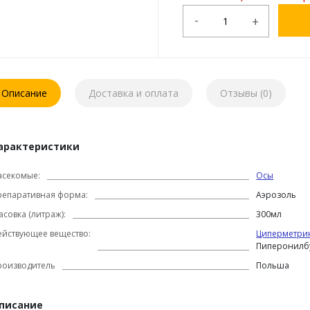
-
+
Описание
Доставка и оплата
Отзывы (0)
арактеристики
асекомые:
Осы
репаративная форма:
Аэрозоль
совка (литраж):
300мл
ействующее вещество:
Циперметри
Пиперонилбу
роизводитель
Польша
писание