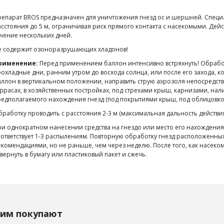
епарат BROS предназначен для уничтожения гнезд ос и шершней. Специа
сстояния до 5 м, ограничивая риск прямого контакта с насекомыми. Дейс
чение нескольких дней.
е содержит озоноразрушающих хладонов!
рименение:
Перед применением баллон интенсивно встряхнуть! Обработк
охладные дни, ранним утром до восхода солнца, или после его захода, к
ллон в вертикальном положении, направить струю аэрозоля непосредств
ррасах, в хозяйственных постройках, под стрехами крыш, карнизами, нали
едполагаемого нахождения гнезд (под покрытиями крыш, под облицовко
работку проводить с расстояния 2-3 м (максимальная дальность действия 
и однократном нанесении средства на гнездо или место его нахождения н
ответствует 1-3 распылениям. Повторную обработку гнезд расположенных в
комендациями, но не раньше, чем через неделю. После того, как насекомы
вернуть в бумагу или пластиковый пакет и сжечь.
тим покупают