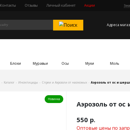
Контакты
Отзывы
Личный кабинет
Акции
Зака
Адреса мага
Блохи
Муравьи
Осы
Мухи
Моль
-
Каталог
-
Инсектициды
-
Спреи и Аэрозоли от насекомых
-
Аэрозоль от ос и шерш
Новинка
Аэрозоль от ос
550
р.
Оптовые цены по запр