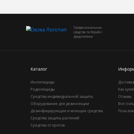
Профессиональные
средства по борьбе с
вредителями
Каталог
Информ
Инсектициды
Доставк
Родентициды
Как купи
Средства индивидуальной защиты
Отзывы
Оборудование для дезинсекции
Все стат
Дезинфицирующие и моющие средства
Пользов
Средства защиты растений
Средства от кротов