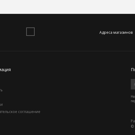
Адреса магазинов
ация
П
а
ть
На
пе
ьи
ательское соглашение
Ра
© 