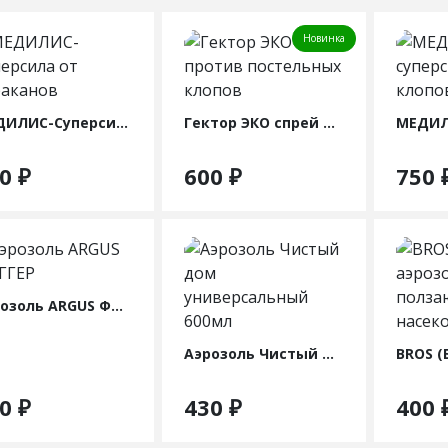
Новинка
МЕДИЛИС-Суперсила от тараканов
Гектор ЭКО спрей против постельных клопов
50
₽
600
₽
750
Аэрозоль ARGUS ФОГГЕР
Аэрозоль Чистый дом универсальный 600мл
20
₽
430
₽
400