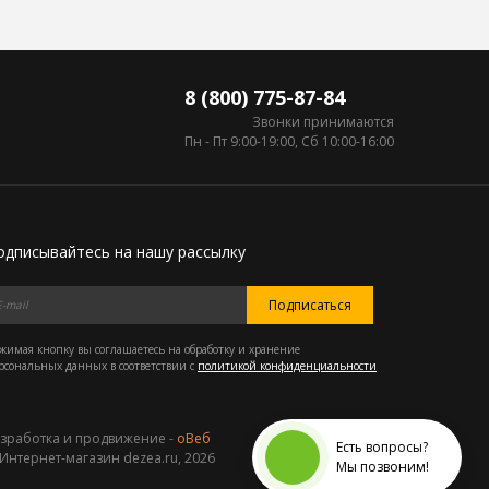
8 (800) 775-87-84
Звонки принимаются
Пн - Пт 9:00-19:00, Сб 10:00-16:00
одписывайтесь на нашу рассылку
Подписаться
жимая кнопку вы соглашаетесь на обработку и хранение
рсональных данных в соответствии с
политикой конфиденциальности
зработка и продвижение -
оВеб
Есть вопросы?
Интернет-магазин dezea.ru, 2026
Мы позвоним!