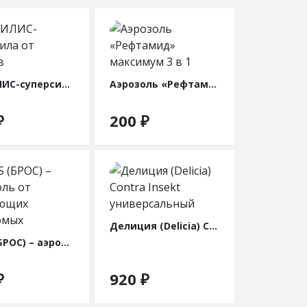
МЕДИЛИС-суперсила от клопов
Аэрозоль «Рефтамид» максимум 3 в 1
₽
200
₽
Делиция (Delicia) Contra Insekt универсальный
BROS (БРОС) – аэрозоль от ползающих насекомых
₽
920
₽