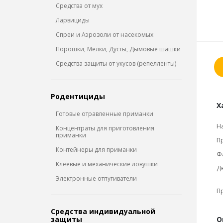
Средства от мух
Ларвициды
Спреи и Аэрозоли от насекомых
Порошки, Мелки, Дусты, Дымовые шашки
Средства защиты от укусов (репелленты)
Родентициды
Х
Готовые отравленные приманки
Н
Концентраты для приготовления
приманки
П
Контейнеры для приманки
Фа
Клеевые и механические ловушки
Д
Электронные отпугиватели
П
Средства индивидуальной
защиты
О