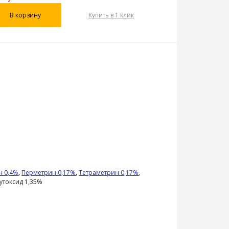
В корзину
Купить в 1 клик
н 0,4%
,
Перметрин 0,17%
,
Тетраметрин 0,17%
,
токсид 1,35%