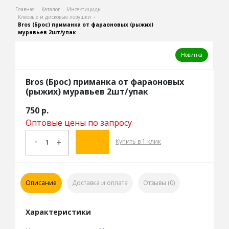
Главная
-
Каталог
-
Инсектициды
-
Клеевые и дисковые ловушки
-
Bros (Брос) приманка от фараоновых (рыжих)
муравьев 2шт/упак
Новинка
Bros (Брос) приманка от фараоновых
(рыжих) муравьев 2шт/упак
750
р.
Оптовые цены по запросу
-
+
Купить в 1 клик
Описание
Доставка и оплата
Отзывы (0)
Характеристики