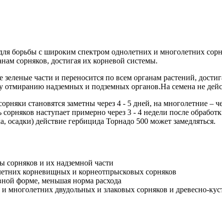
ля борьбы с широким спектром однолетних и многолетних сорня
ганам сорняков, достигая их корневой системы.
е зеленые части и переносится по всем органам растений, дости
у отмиранию надземных и подземных органов.На семена не дейс
яки становятся заметны через 4 - 5 дней, на многолетние – чер
сорняков наступает примерно через 3 - 4 недели после обработки
а, осадки) действие гербицида Торнадо 500 может замедляться.
 сорняков и их надземной части
олетних корневищных и корнеотпрысковых сорняков
вной форме, меньшая норма расхода
 и многолетних двудольных и злаковых сорняков и древесно-кус