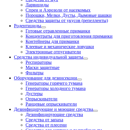
Ларвициды
Спреи и Аэрозоли от насекомых
Порошки, Мелки, Дусты, Дымовые шашки
Средства защиты от укусов (репелленты)
Родентициды
Готовые отравленные приманки
Концентраты для приготовления приманки
Контейнеры для приманки
Клеевые и механические ловушки
Электронные отпугиватели
Средства индивидуальной защиты
Респираторы
Маски защитные
Фильтры
Оборудование для дезинсекции
Генераторы горячего тумана
Генераторы холодного тумана
Дустеры
Опрыскиватели
Ранцевые опрыскиватели
Дезинфицирующие и моющие средства
Дезинфицирующие средства
Средства от запаха
Средства от плесени