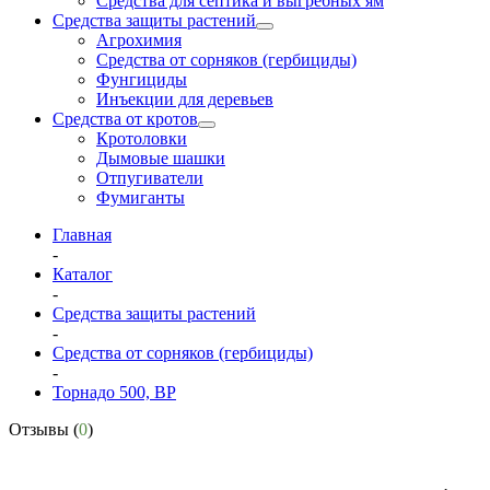
Средства для септика и выгребных ям
Средства защиты растений
Агрохимия
Средства от сорняков (гербициды)
Фунгициды
Инъекции для деревьев
Средства от кротов
Кротоловки
Дымовые шашки
Отпугиватели
Фумиганты
Главная
-
Каталог
-
Средства защиты растений
-
Средства от сорняков (гербициды)
-
Торнадо 500, ВР
Отзывы (
0
)