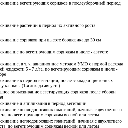
скивание вегетирующих сорняков в послеуборочный период
кивание растений в период их активного роста
кивание сорняков при высоте борщевика до 30 см
кивание по вегетирующим сорнякам в июле - августе
кивание, в т. ч. авиационное методом УМО с нормой расхода
ей жидкости 5 - 7 л/га, по вегетирующим сорнякам в июле -
бре
кивание в период вегетации, после закладки цветочных
 у клюквы (1-я декада августа)
шное опрыскивание вегетирующих сорняков после уборки
ая
кивание и аппликация в период вегетации
кивание неплодоносящих плантаций, начиная с двухлетнего
ста, по вегетирующим сорнякам весной или летом
кивание неплодоносящих плантаций, начиная с двухлетнего
ста, по вегетирующим сорнякам весной или летом