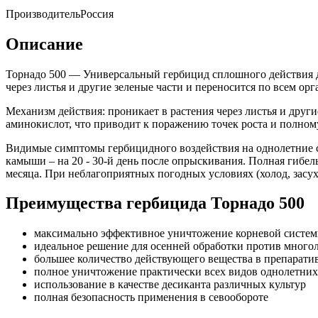
Производитель
Россия
Описание
Торнадо 500 — Универсальный гербицид сплошного действия д
через листья и другие зеленые части и переносится по всем ор
Механизм действия: проникает в растения через листья и други
аминокислот, что приводит к поражению точек роста и полном
Видимые симптомы гербицидного воздействия на однолетние сорн
камыши – на 20 - 30-й день после опрыскивания. Полная гибель 
месяца. При неблагоприятных погодных условиях (холод, засух
Преимущества гербицида Торнадо 500
максимально эффективное уничтожение корневой системы
идеальное решение для осенней обработки против мног
большее количество действующего вещества в препарати
полное уничтожение практически всех видов однолетних
использование в качестве десиканта различных культур
полная безопасность применения в севообороте