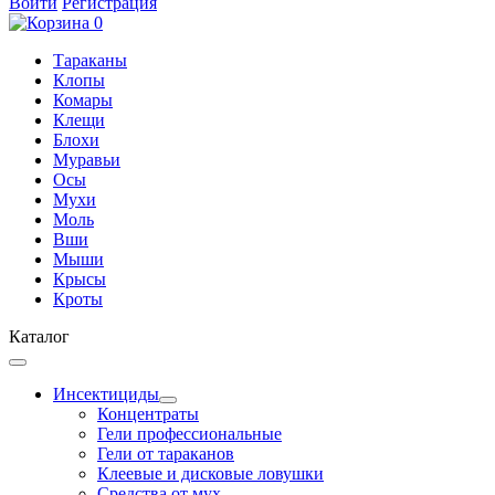
Войти
Регистрация
0
Тараканы
Клопы
Комары
Клещи
Блохи
Муравьи
Осы
Мухи
Моль
Вши
Мыши
Крысы
Кроты
Каталог
Инсектициды
Концентраты
Гели профессиональные
Гели от тараканов
Клеевые и дисковые ловушки
Средства от мух