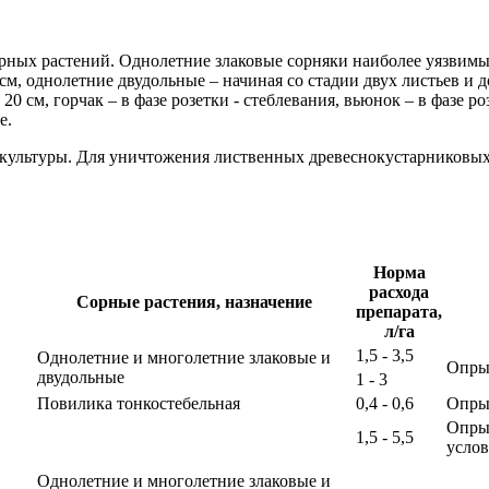
ых растений. Однолетние злаковые сорняки наиболее уязвимы п
0 см, однолетние двудольные – начиная со стадии двух листьев и 
 20 см, горчак – в фазе розетки - стеблевания, вьюнок – в фазе 
е.
й культуры. Для уничтожения лиственных древеснокустарниковы
Норма
расхода
Сорные растения, назначение
препарата,
л/га
1,5 - 3,5
Однолетние и многолетние злаковые и
Опрыс
двудольные
1 - 3
Повилика тонкостебельная
0,4 - 0,6
Опрыс
Опры
1,5 - 5,5
услов
Однолетние и многолетние злаковые и