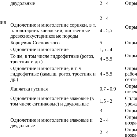
двудольные
2 - 4
Опры
2 - 4
ния
Однолетние и многолетние сорняки, в т.
Опрыс
ч. золотарник канадский, лиственные
4 - 5,5
древеснокустарниковые породы
Борщевик Сосновского
5
Опрыс
Однолетние и многолетние
1,5 - 4
Опрыс
То же, в том числе гидрофитные (рогоз,
4 - 5,5
тростник и др.)
Однолетние и многолетние, в т. ч.
Опрыс
гидрофитные (камыш, рогоз, тростник и
4 - 5,5
рабоч
др.)
сентя
Опрыс
Лапчатка гусиная
0,7 - 0,9
почек
Однолетние и многолетние злаковые (в
Спло
1,5 - 2
том числе ситниковые) и двудольные
урож
3
Опрыс
Опрыс
Однолетние и многолетние злаковые и
2 - 4
возра
двудольные
Опрыс
2 - 4
возра