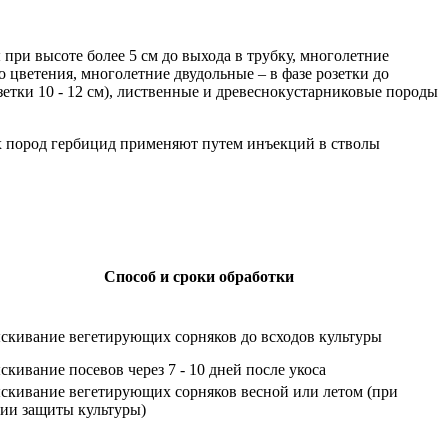
ри высоте более 5 см до выхода в трубку, многолетние
до цветения, многолетние двудольные – в фазе розетки до
розетки 10 - 12 см), лиственные и древеснокустарниковые породы
х пород гербицид применяют путем инъекций в стволы
Способ и сроки обработки
кивание вегетирующих сорняков до всходов культуры
кивание посевов через 7 - 10 дней после укоса
скивание вегетирующих сорняков весной или летом (при
ии защиты культуры)