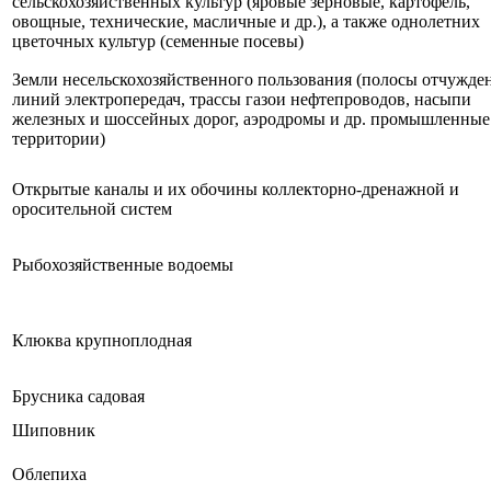
сельскохозяйственных культур (яровые зерновые, картофель,
овощные, технические, масличные и др.), а также однолетних
цветочных культур (семенные посевы)
Земли несельскохозяйственного пользования (полосы отчужде
линий электропередач, трассы газои нефтепроводов, насыпи
железных и шоссейных дорог, аэродромы и др. промышленные
территории)
Открытые каналы и их обочины коллекторно-дренажной и
оросительной систем
Рыбохозяйственные водоемы
Клюква крупноплодная
Брусника садовая
Шиповник
Облепиха