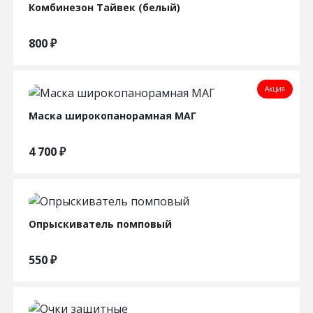
Комбинезон Тайвек (белый)
800
₽
Акция
Маска широкопанорамная МАГ
4 700
₽
Опрыскиватель помповый
550
₽