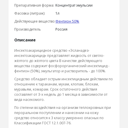
Препаративная форма:
Концентрат эмульсии
Фасовка (литраж):
1л
Действующее вещество:
Фентион 50%
Производитель
Россия
Описание
Инсектоакарицидное средство «Эсланадез-
инсектоакарицид» представляет жидкость от светло-
жёлтого до жёлтого цвета В качестве действующего
вещества содержит фосфорорганический инсектицид -
фентион (50%), эмульгатор и растворитель - до 100%.
Средство обладает острым инсектицидным действием по
отношению к тараканам, мухам, клопам, блохам,
муравьям, комарам. Срок остаточного действия
составляет от З-х недель до 1 месяца в зависимости от
вида насекомого.
По степени воздействия на организм теплокровных при
пероральном поступлении и нанесении на кожу
средство относится к 3 классу умеренно опасных по
Классификации ГОСТ 12.1.007-76.