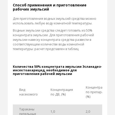
Способ применения и приготовление
рабочих эмульсий
Для приготовления водных эмульсий средства можно
использовать любую воду комнатной температуры.
Водные эмульсии средства следует готовить из 50%
концентрата эмульсии. Для приготовления рабочей
эмульсии навеску концентрата средства развести в
соответствующем количестве воды комнатной
температуры: расчет представлен в таблиц
Количества 50% концентрата эмульсии Эсланадез-
инсектоакарицид, необходимое для
приготовления рабочей эмульсии
Концентрация
Вид
Концентрация
по препарату,
насекомого
по ДВ, (%)
(%)
Тараканы
1,0
2,0
пепельные