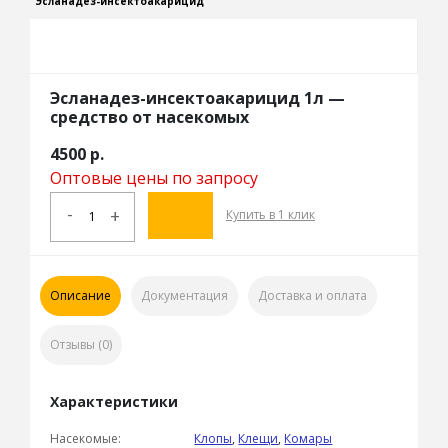
Эсланадез-инсектоакарицид
Эсланадез-инсектоакарицид 1л —
средство от насекомых
4500
р.
Оптовые цены по запросу
-
+
Купить в 1 клик
Описание
Документация
Доставка и оплата
Отзывы (0)
Характеристики
Насекомые:
Клопы
,
Клещи
,
Комары