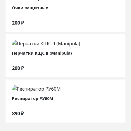
Очки защитные
200
₽
Перчатки КЩС II (Manipula)
200
₽
Респиратор РУ60М
890
₽