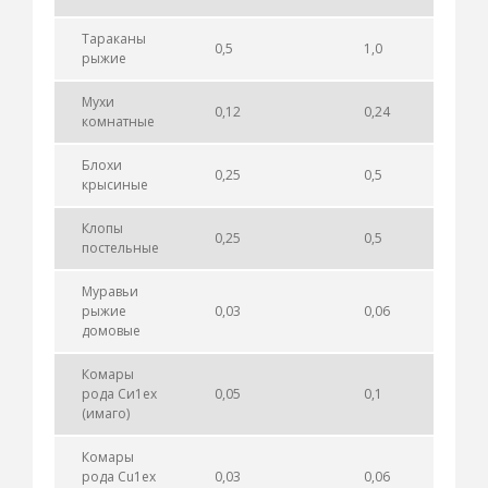
Тараканы
0,5
1,0
рыжие
Мухи
0,12
0,24
комнатные
Блохи
0,25
0,5
крысиные
Клопы
0,25
0,5
постельные
Муравьи
рыжие
0,03
0,06
домовые
Комары
рода Си1ех
0,05
0,1
(имаго)
Комары
рода Сu1ех
0,03
0,06