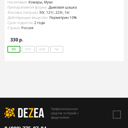
Насекомые:
Комары, Мухи
Препаративная форма:
Дымовая шашка
Фасовка (литраж):
30г, 121г, 223г, 1кг
Действующее вещество:
Перметрин 10%
Срок годности:
2 года
Страна:
Россия
330
р.
30г
121г
223г
1кг
Профессиональные
средства по борьбе с
вредителями