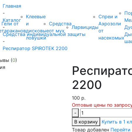
Главная
-
По
Клеевые
Спреи и
Каталог
Ме
Гели от
и
Средства
Аэрозоли
-
Ларвициды
Ду
е
тараканов
дисковые
от мух
от
Средства индивидуальной защиты
Ды
ловушки
насекомых
-
ша
Респиратор SPIROTEK 2200
ывы (
0
)
Респират
ия
2200
100
р.
Оптовые цены по запрос
-
В корзину
Купить в 1 к
Товар добавлен
Перейти 