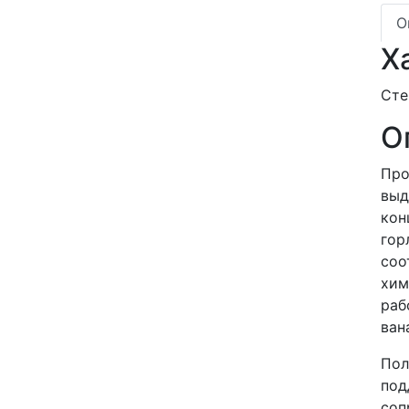
О
Х
Сте
О
Про
выд
кон
гор
соо
хим
раб
ван
Пол
под
соп