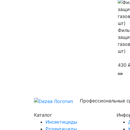
Филь
защи
газо
шт)
430
Профессиональные ср
Каталог
Инфо
Инсектициды
Родентициды