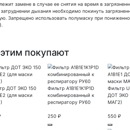
лежит замене в случае ее снятия на время в загрязнен
 затруднении дыхания необходимо покинуть загрязненн
ую. Запрещено использовать полумаску при пониженно
).
 этим покупают
тр ДОТ ЭКО 150
Фильтр А1В1Е1К1Р1D
Фильтр U
Е2 (для маски
комбинированный к
ДОТ ЭКО 
)
респиратору РУ60
МАГ2)
₽
250
₽
550
₽