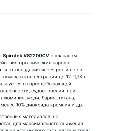
ка
Spirotek VS2200СV
с клапаном
йствия органических паров в
ты от попадания через рот и нос в
 тумана в концентрации до 12 ПДК в
ользуется в горнодобывающей,
ышленности, судостроении, при
алюминия, меди, бария, титана,
 менее 10% диоксида кремния и др.
ственных материалов, не
отан для максимального снижения
ения углекислого газа, влаги и тепла