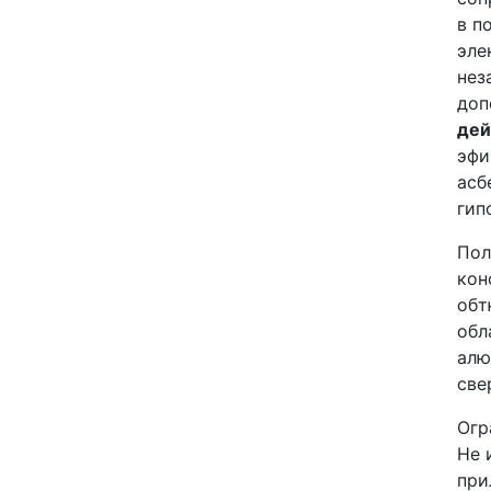
в п
эле
нез
доп
дей
эфи
асб
гип
Пол
кон
обт
обл
алю
све
Огр
Не 
при