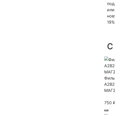
под
или
нов
19%
С
Филь
А2В2
МАГ2
750