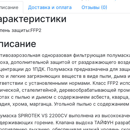
писание
Доставка и оплата
Отзывы (0)
арактеристики
пень защиты:
FFP2
писание
тивоаэрозольная одноразовая фильтрующая полумас
оха, дополнительной защитой от раздражающего возде
центрации до 1ПДК. Полумаска предназначена для защи
ло и легкие загрязняющих веществ в виде пыли, дыма и
тветствии с установленными нормами. Класс FFP2 исп
ической, сталелитейной, деревообрабатывающей пром
отах с пылью и дымом с содержанием асбеста, кварца, 
адия, хрома, марганца. Угольной пылью с содержанием
умаска SPIROTEK VS 2200CV выполнена из высококаче
держивающих горение. Клапана выдоха ТАЙФУН разраб
ротивлению дыханию, обеспечивая низкий уровень скопл