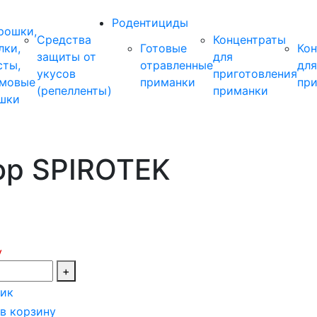
Родентициды
рошки,
Средства
Концентраты
лки,
Готовые
Ко
защиты от
для
сты,
отравленные
для
укусов
приготовления
мовые
приманки
пр
(репелленты)
приманки
шки
ор SPIROTEK
у
+
лик
в корзину