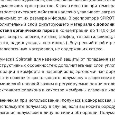
одмасочном пространстве. Клапан испытан при темпер
ктростатического действия надежно улавливает загря
ависимо от их размера и формы. В респираторе SPIRO
олнительный слой фильтрующего материала
с дополни
ствия органических паров
в концентрации до 1 ПДК (бен
ры, спирты, анелин, кетоны, фосфор, тетраэтилсвинец
еста, радионуклиды, пестициды). Внутренний слой и р
оаллергенных материалов, не содержащих латекс.
умаска Spirotek для надежной защиты от попадания з
структивных особенностей: дополнительный слой упл
юрации и комфорта в носовой зоне; эргономичная фор
асти позволяет использовать полумаску с защитными
миниевый носовой зажим и регулируемые ремни оголо
рхтонкого силикона в качестве мембраны клапана выдо
аничения при использовании: полумаска одноразовая, 
используйте полумаску в случае, если вы носите бороду
легания полумаски к лицу по линии обтюрации. Полума