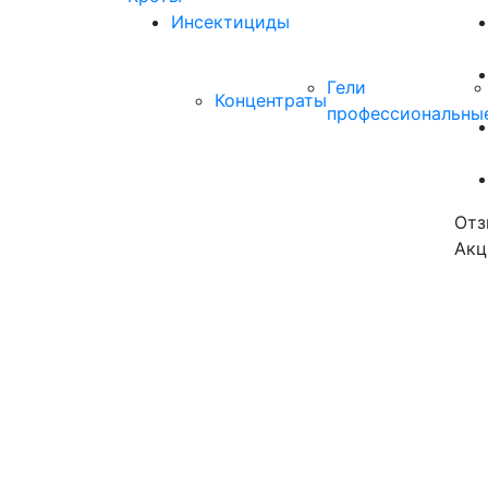
Инсектициды
Гели
Концентраты
профессиональны
Отз
Акц