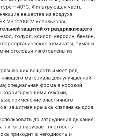
атуре – 40°C. Фильтрующая часть
зняющие вещества из воздуха
TEK VS 2200CV использован
тельной защитой от раздражающего
зол, толуол, ксилол, керосин, бензин,
, хлороорганические химикаты, туманы
емни оголовья изготовлены из
агрязняющих веществ имеет ряд
отняющего материала для улучшенной
ма; специальная форма в носовой
 и корригирующими очками;
вья; применение эластичного
ха; защитная крышка клапана выдоха.
использовать до затруднения дыхания.
, т.к. это нарушает плотность
ска приходит в негодность и