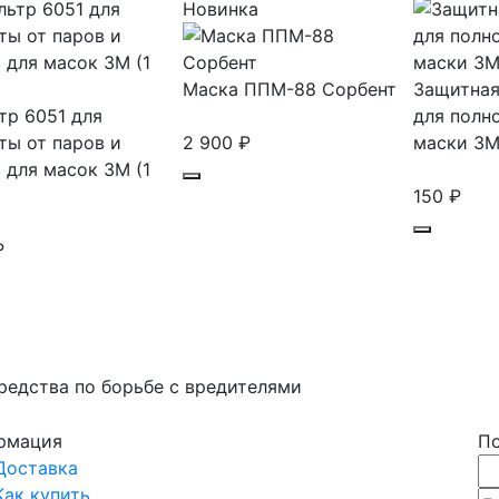
Новинка
Маска ППМ-88 Сорбент
Защитная
тр 6051 для
для полн
ты от паров и
2 900
₽
маски 3
в для масок 3M (1
150
₽
₽
едства по борьбе с вредителями
Адреса магаз
рмация
По
Доставка
Как купить