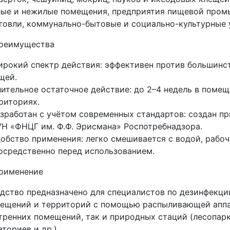
ые и нежилые помещения, предприятия пищевой промы
говли, коммунально-бытовые и социально-культурные 
реимущества
ирокий спектр действия: эффективен против большинс
щей.
лительное остаточное действие: до 2–4 недель в помещ
риториях.
азработан с учётом современных стандартов: создан п
Н «ФНЦГ им. Ф.Ф. Эрисмана» Роспотребнадзора.
добство применения: легко смешивается с водой, рабо
осредственно перед использованием.
рименение
дство предназначено для специалистов по дезинфекци
ещений и территорий с помощью распыливающей аппар
тренних помещений, так и природных стаций (лесопарк
аториев и др.).