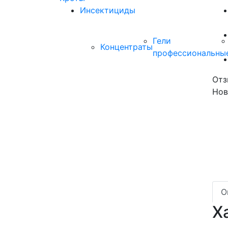
Инсектициды
Гели
Концентраты
профессиональны
Отз
Нов
О
Х