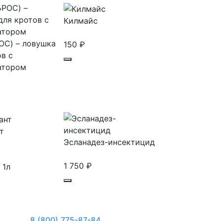
Килмайс
ОС) – ловушка
150
₽
в с
атором
т
Эсланадез-инсектицид
1 750
₽
1л
8 (800) 775-87-84