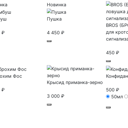
нка
Новинка
буш
Пушка
BROS (БР
для крото
0
₽
4 450
₽
сигнализ
450
₽
охим Фос
Конфидан
Крысид приманка-зерно
0
₽
500
₽
3 000
₽
50мл