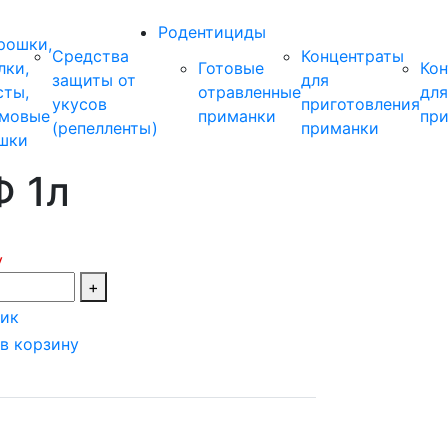
Родентициды
рошки,
Средства
Концентраты
лки,
Готовые
Ко
защиты от
для
сты,
отравленные
для
укусов
приготовления
мовые
приманки
пр
(репелленты)
приманки
шки
 1л
у
+
лик
в корзину