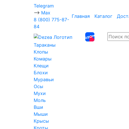
Telegram
-->
Max
Главная
Каталог
Дост
8 (800) 775-87-
84
Тараканы
Клопы
Комары
Клещи
Блохи
Муравьи
Осы
Мухи
Моль
Вши
Мыши
Крысы
Кроты