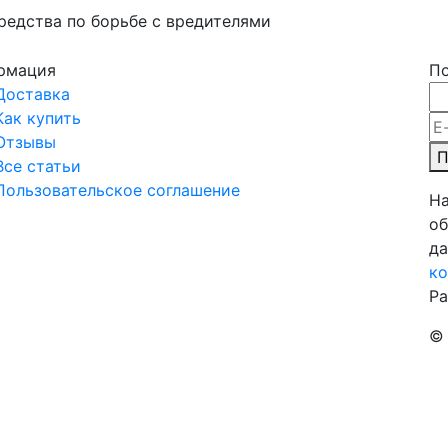
едства по борьбе с вредителями
Адреса магаз
рмация
По
Доставка
Как купить
Отзывы
П
Все статьи
Пользовательское соглашение
На
об
да
ко
Ра
© 