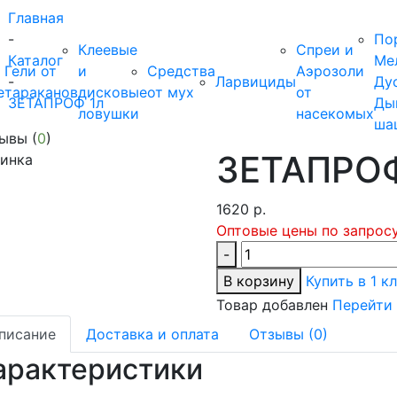
Главная
-
По
Клеевые
Спреи и
Каталог
Ме
Гели от
и
Средства
Аэрозоли
-
Ларвициды
Ду
е
тараканов
дисковые
от мух
от
ЗЕТАПРОФ 1л
Ды
ловушки
насекомых
ша
ывы (
0
)
ЗЕТАПРОФ
инка
1620
р.
Оптовые цены по запрос
-
В корзину
Купить в 1 к
Товар добавлен
Перейти 
писание
Доставка и оплата
Отзывы (0)
арактеристики