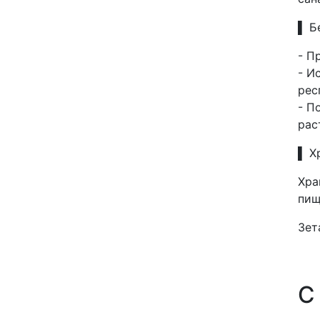
▌ Б
- П
- И
рес
- П
рас
▌ Х
Хра
пищ
Зет
С