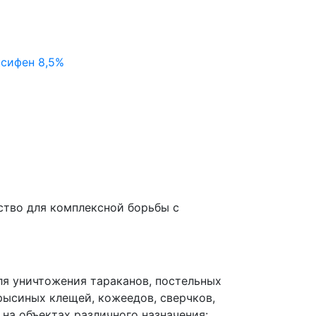
сифен 8,5%
тво для комплексной борьбы с
ля уничтожения тараканов, постельных
крысиных клещей, кожеедов, сверчков,
на объектах различного назначения: