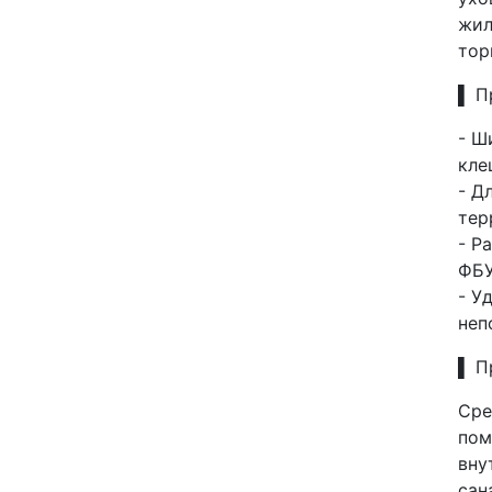
жил
тор
▌ П
- Ш
кле
- Д
тер
- Р
ФБУ
- У
неп
▌ П
Сре
пом
вну
сан