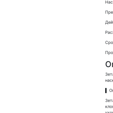
Нас
Пре
Дей
Рас
Сро
Про
О
Зет
нас
▌ О
Зет
кло
ухо