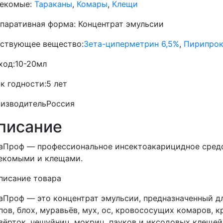
екомые:
Тараканы
,
Комары
,
Клещи
паративная форма:
Концентрат эмульсии
ствующее вещество:
Зета-циперметрин 6,5%
,
Пирипрок
ход:
10-20мл
к годности:
5 лет
изводитель
Россия
писание
аПроф — профессиональное инсектоакарицидное средс
екомыми и клещами.
писание товара
аПроф — это концентрат эмульсии, предназначенный д
пов, блох, муравьёв, мух, ос, кровососущих комаров, 
вёрток, чешуйниц, мокриц, пауков и иксодовых клещей 