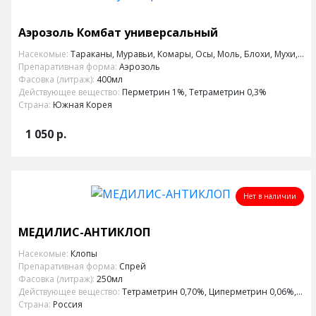
Аэрозоль Комбат универсальный
Насекомые:
Тараканы, Муравьи, Комары, Осы, Моль, Блохи, Мухи, Клопы
Препаративная форма:
Аэрозоль
Фасовка (литраж):
400мл
Действующее вещество:
Перметрин 1%, Тетраметрин 0,3%
Страна:
Южная Корея
1 050
р.
Нет в наличии
МЕДИЛИС-АНТИКЛОП
Насекомые:
Клопы
Препаративная форма:
Спрей
Фасовка (литраж):
250мл
Действующее вещество:
Тетраметрин 0,70%, Циперметрин 0,06%, Перметрин 0,06%
Страна:
Россия