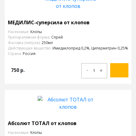
МЕДИЛИС-суперсила от клопов
Насекомые:
Клопы
Препаративная форма:
Спрей
Фасовка (литраж):
250мл
Действующее вещество:
Имидаклоприд 0,2%, Циперметрин 0,25%
Страна:
Россия
-
750
р.
+
Абсолют ТОТАЛ от клопов
Насекомые:
Клопы