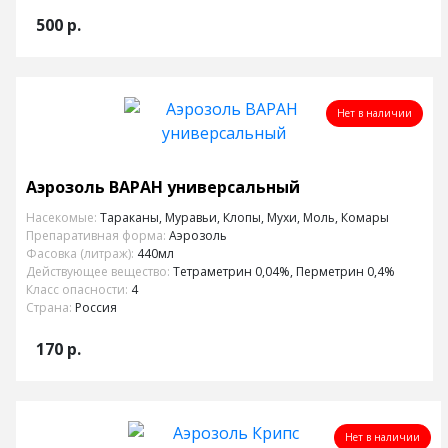
500
р.
Нет в наличии
Аэрозоль ВАРАН универсальный
Насекомые:
Тараканы, Муравьи, Клопы, Мухи, Моль, Комары
Препаративная форма:
Аэрозоль
Фасовка (литраж):
440мл
Действующее вещество:
Тетраметрин 0,04%, Перметрин 0,4%
Класс опасности:
4
Страна:
Россия
170
р.
Нет в наличии