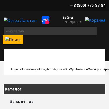
8 (800) 775-87-84
-->
Войти
Регистрация
Тараканы
Клопы
Комары
Клещи
Блохи
Муравьи
Осы
Мухи
Моль
Вши
Мыши
Крысы
Кро
Каталог
Цена, от - до