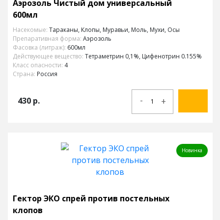
Аэрозоль Чистый дом универсальный
600мл
Насекомые:
Тараканы, Клопы, Муравьи, Моль, Мухи, Осы
Препаративная форма:
Аэрозоль
Фасовка (литраж):
600мл
Действующее вещество:
Тетраметрин 0,1%, Цифенотрин 0.155%
Класс опасности:
4
Страна:
Россия
-
430
р.
+
Новинка
Гектор ЭКО спрей против постельных
клопов