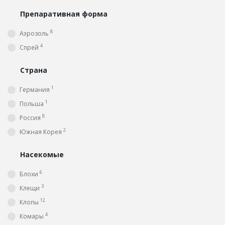
Препаративная форма
8
Аэрозоль
4
Спрей
Страна
1
Германия
1
Польша
8
Россия
2
Южная Корея
Насекомые
6
Блохи
3
Клещи
12
Клопы
4
Комары