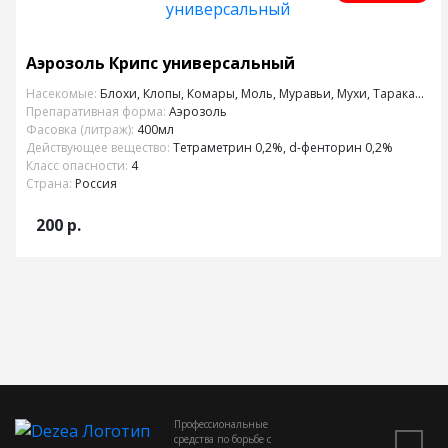
Аэрозоль Крипс универсальный
Насекомые:
Блохи, Клопы, Комары, Моль, Муравьи, Мухи, Тараканы
Препаративная форма:
Аэрозоль
Фасовка (литраж):
400мл
Действующее вещество:
Тетраметрин 0,2%, d-фенторин 0,2%
Класс опасности:
4
Страна:
Россия
200
р.
Профессиональные
средства по борьбе с