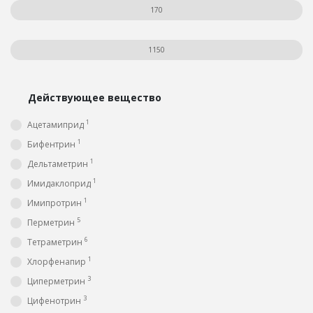
Действующее вещество
1
Ацетамиприд
1
Бифентрин
1
Дельтаметрин
1
Имидаклоприд
1
Имипротрин
5
Перметрин
6
Тетраметрин
1
Хлорфенапир
3
Циперметрин
3
Цифенотрин