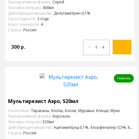
Препаративная форма:
Спрей
Фасовка (литраж):
400мл
Действующее вещество:
Дельтаметрин 0,1%
Срок годности:
3 года
Класс опасности:
4
Страна:
Россия
-
300
р.
+
Новинка
Мультирезист Аэро, 520мл
Насекомые:
Тараканы, Клопы, Блохи, Муравьи, Клещи, Мухи
Препаративная форма:
Аэрозоль
Фасовка (литраж):
520мл
Действующее вещество:
Ацетамиприд 0,1%, Хлорфенапир 0,5%, Бифентрин 0,2%
Страна:
Россия