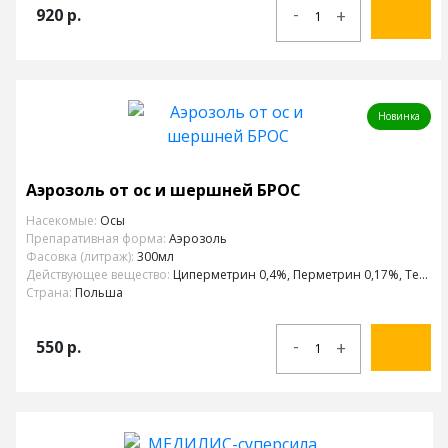
-
920
р.
+
Новинка
Аэрозоль от ос и шершней БРОС
Насекомые:
Осы
Препаративная форма:
Аэрозоль
Фасовка (литраж):
300мл
Действующее вещество:
Циперметрин 0,4%, Перметрин 0,17%, Тетраметрин 0,17%, Пиперонилбутоксид 1,35%
Страна:
Польша
-
550
р.
+