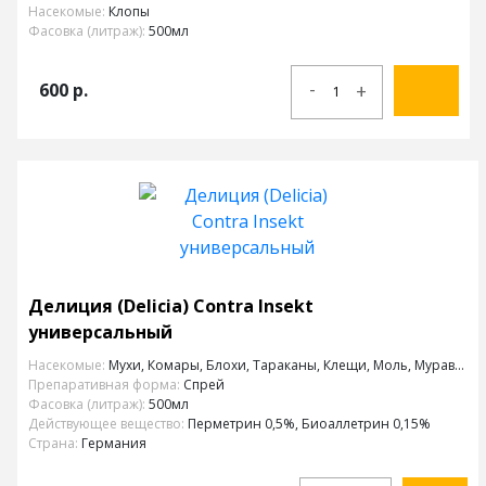
Насекомые:
Клопы
Фасовка (литраж):
500мл
-
600
р.
+
Делиция (Delicia) Contra Insekt
универсальный
Насекомые:
Мухи, Комары, Блохи, Тараканы, Клещи, Моль, Муравьи, Клопы
Препаративная форма:
Спрей
Фасовка (литраж):
500мл
Действующее вещество:
Перметрин 0,5%, Биоаллетрин 0,15%
Страна:
Германия