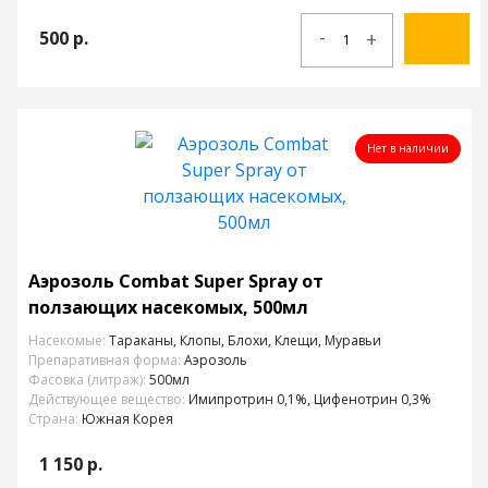
-
500
р.
+
Нет в наличии
Аэрозоль Combat Super Spray от
ползающих насекомых, 500мл
Насекомые:
Тараканы, Клопы, Блохи, Клещи, Муравьи
Препаративная форма:
Аэрозоль
Фасовка (литраж):
500мл
Действующее вещество:
Имипротрин 0,1%, Цифенотрин 0,3%
Страна:
Южная Корея
1 150
р.