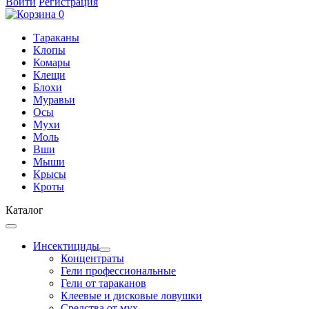
Войти
Регистрация
0
Тараканы
Клопы
Комары
Клещи
Блохи
Муравьи
Осы
Мухи
Моль
Вши
Мыши
Крысы
Кроты
Каталог
Инсектициды
Концентраты
Гели профессиональные
Гели от тараканов
Клеевые и дисковые ловушки
Средства от мух