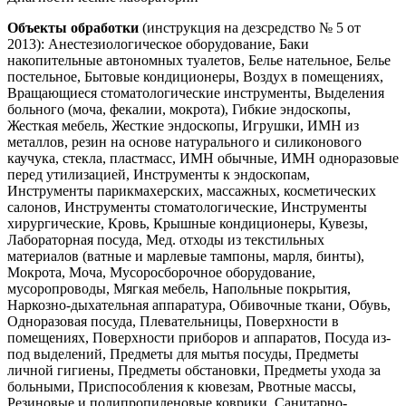
Объекты обработки
(инструкция на дезсредство № 5 от
2013): Анестезиологическое оборудование, Баки
накопительные автономных туалетов, Белье нательное, Белье
постельное, Бытовые кондиционеры, Воздух в помещениях,
Вращающиеся стоматологические инструменты, Выделения
больного (моча, фекалии, мокрота), Гибкие эндоскопы,
Жесткая мебель, Жесткие эндоскопы, Игрушки, ИМН из
металлов, резин на основе натурального и силиконового
каучука, стекла, пластмасс, ИМН обычные, ИМН одноразовые
перед утилизацией, Инструменты к эндоскопам,
Инструменты парикмахерских, массажных, косметических
салонов, Инструменты стоматологические, Инструменты
хирургические, Кровь, Крышные кондиционеры, Кувезы,
Лабораторная посуда, Мед. отходы из текстильных
материалов (ватные и марлевые тампоны, марля, бинты),
Мокрота, Моча, Мусоросборочное оборудование,
мусоропроводы, Мягкая мебель, Напольные покрытия,
Наркозно-дыхательная аппаратура, Обивочные ткани, Обувь,
Одноразовая посуда, Плевательницы, Поверхности в
помещениях, Поверхности приборов и аппаратов, Посуда из-
под выделений, Предметы для мытья посуды, Предметы
личной гигиены, Предметы обстановки, Предметы ухода за
больными, Приспособления к кювезам, Рвотные массы,
Резиновые и полипропиленовые коврики, Санитарно-