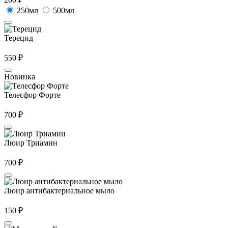
250мл
500мл
Терецид
550
₽
Новинка
Телесфор Форте
700
₽
Люир Триамин
700
₽
Люир антибактериальное мыло
150
₽