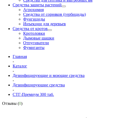
Средства для септика и выгребных ям
Средства защиты растений
Агрохимия
Средства от сорняков (гербициды)
Фунгициды
Инъекции для деревьев
Средства от кротов
Кротоловки
Дымовые шашки
Отпугиватели
Фумиганты
Главная
-
Каталог
-
Дезинфицирующие и моющие средства
-
Дезинфицирующие средства
-
СТГ-Премиум 300 таб.
Отзывы (
0
)