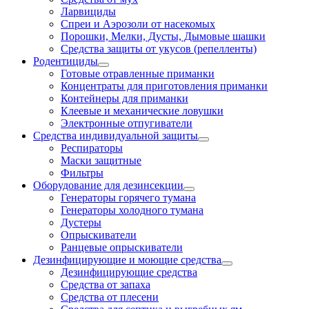
Ларвициды
Спреи и Аэрозоли от насекомых
Порошки, Мелки, Дусты, Дымовые шашки
Средства защиты от укусов (репелленты)
Родентициды
Готовые отравленные приманки
Концентраты для приготовления приманки
Контейнеры для приманки
Клеевые и механические ловушки
Электронные отпугиватели
Средства индивидуальной защиты
Респираторы
Маски защитные
Фильтры
Оборудование для дезинсекции
Генераторы горячего тумана
Генераторы холодного тумана
Дустеры
Опрыскиватели
Ранцевые опрыскиватели
Дезинфицирующие и моющие средства
Дезинфицирующие средства
Средства от запаха
Средства от плесени