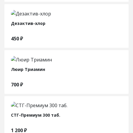
Дезактив-хлор
450
₽
Люир Триамин
700
₽
СТГ-Премиум 300 таб.
1 200
₽