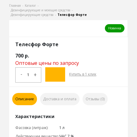
Главная
-
Каталог
-
Дезинфицирующие и моющие средства
-
Дезинфицирующие средства
-
Телесфор Форте
Новинка
Телесфор Форте
700
р.
Оптовые цены по запросу
-
+
Купить в 1 клик
Описание
Доставка и оплата
Отзывы (0)
Характеристики
Фасовка (литраж):
1 л
Действующее вещество:
ЧАС 7 %,