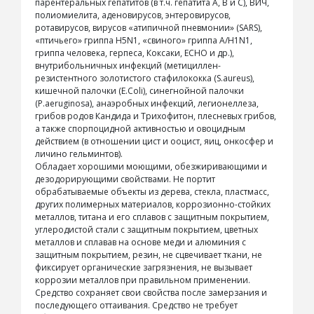
парентеральных гепатитов (в т.ч. гепатита А, В и С), ВИЧ,
полиомиелита, аденовирусов, энтеровирусов,
ротавирусов, вирусов «атипичной пневмонии» (SARS),
«птичьего» гриппа H5N1, «свиного» гриппа А/H1N1,
гриппа человека, герпеса, Коксаки, ECHO и др.),
внутрибольничных инфекций (метициллен-
резистентного золотистого стафилококка (S.aureus),
кишечной палочки (E.Coli), синегнойной палочки
(P.aeruginosa), анаэробных инфекций, легионеллеза,
грибов родов Кандида и Трихофитон, плесневых грибов,
а также спорпоцидной активностью и овоцидным
действием (в отношении цист и ооцист, яиц, онкосфер и
личино гельминтов).
Обладает хорошими моющими, обезжиривающими и
дезодорирующими свойствами. Не портит
обрабатываемые объекты из дерева, стекла, пластмасс,
других полимерных материалов, коррозионно-стойких
металлов, титана и его сплавов с защитным покрытием,
углеродистой стали с защитным покрытием, цветных
металлов и сплавав на основе меди и алюминия с
защитным покрытием, резин, не сцвечивает ткани, не
фиксирует органические загрязнения, не вызывает
коррозии металлов при правильном применении.
Средство сохраняет свои свойства после замерзания и
последующего оттаивания. Средство не требует