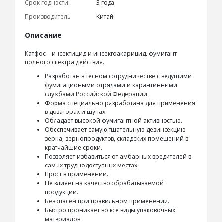
Срок годности:
3 года
Производитель
Китай
Описание
Катфос – инсектицид и инсектоакарицид, фумигант
полного спектра действия.
Разработан в тесном сотрудничестве с ведущими
фумигациоными отрядами и карантинными
службами Российской Федерации.
Форма специально разработана для применения
в дозаторах и щупах.
Обладает высокой фумигантной активностью.
Обеспечивает самую тщательную дезинсекцию
зерна, зернопродуктов, складских помешений в
кратчайшие сроки.
Позволяет избавиться от амбарных вредителей в
самых труднодоступных местах.
Прост в применении.
Не влияет на качество обрабатываемой
продукции.
Безопасен при правильном применении.
Быстро проникает во все виды упаковочных
материалов.