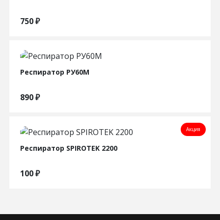
750
₽
Респиратор РУ60М
890
₽
Акция
Респиратор SPIROTEK 2200
100
₽