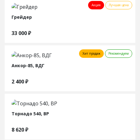
Акция
Лучшая цена
Грейдер
33 000
₽
Хит продаж
Рекомендуем
Анкор-85, ВДГ
2 400
₽
Торнадо 540, ВР
8 620
₽