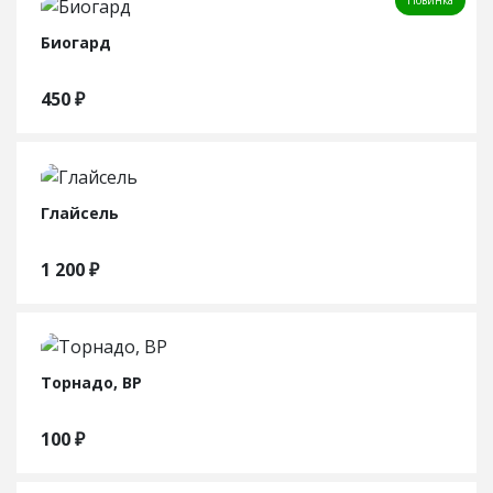
Новинка
Биогард
450
₽
Глайсель
1 200
₽
Торнадо, ВР
100
₽