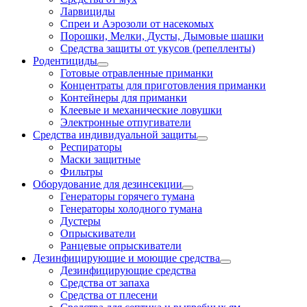
Ларвициды
Спреи и Аэрозоли от насекомых
Порошки, Мелки, Дусты, Дымовые шашки
Средства защиты от укусов (репелленты)
Родентициды
Готовые отравленные приманки
Концентраты для приготовления приманки
Контейнеры для приманки
Клеевые и механические ловушки
Электронные отпугиватели
Средства индивидуальной защиты
Респираторы
Маски защитные
Фильтры
Оборудование для дезинсекции
Генераторы горячего тумана
Генераторы холодного тумана
Дустеры
Опрыскиватели
Ранцевые опрыскиватели
Дезинфицирующие и моющие средства
Дезинфицирующие средства
Средства от запаха
Средства от плесени