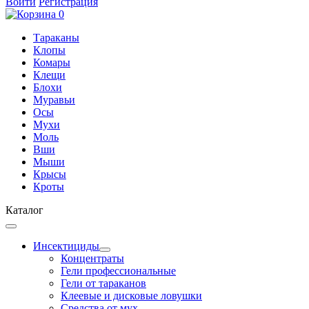
Войти
Регистрация
0
Тараканы
Клопы
Комары
Клещи
Блохи
Муравьи
Осы
Мухи
Моль
Вши
Мыши
Крысы
Кроты
Каталог
Инсектициды
Концентраты
Гели профессиональные
Гели от тараканов
Клеевые и дисковые ловушки
Средства от мух