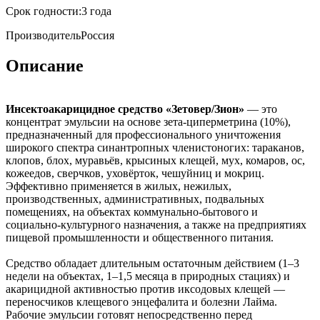
Срок годности:
3 года
Производитель
Россия
Описание
Инсектоакарицидное средство «Зетовер/Зион»
— это
концентрат эмульсии на основе зета-циперметрина (10%),
предназначенный для профессионального уничтожения
широкого спектра синантропных членистоногих: тараканов,
клопов, блох, муравьёв, крысиных клещей, мух, комаров, ос,
кожеедов, сверчков, уховёрток, чешуйниц и мокриц.
Эффективно применяется в жилых, нежилых,
производственных, административных, подвальных
помещениях, на объектах коммунально-бытового и
социально-культурного назначения, а также на предприятиях
пищевой промышленности и общественного питания.
Средство обладает длительным остаточным действием (1–3
недели на объектах, 1–1,5 месяца в природных стациях) и
акарицидной активностью против иксодовых клещей —
переносчиков клещевого энцефалита и болезни Лайма.
Рабочие эмульсии готовят непосредственно перед