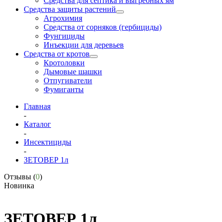
Средства для септика и выгребных ям
Средства защиты растений
Агрохимия
Средства от сорняков (гербициды)
Фунгициды
Инъекции для деревьев
Средства от кротов
Кротоловки
Дымовые шашки
Отпугиватели
Фумиганты
Главная
-
Каталог
-
Инсектициды
-
ЗЕТОВЕР 1л
Отзывы (
0
)
Новинка
ЗЕТОВЕР 1л